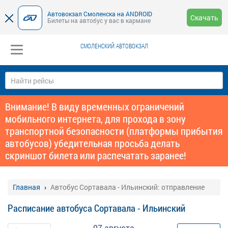
Автовокзал Смоленска на ANDROID
Скачать
Билеты на автобус у вас в кармане
СМОЛЕНСКИЙ АВТОВОКЗАЛ
Внимание! В виду временных ограничений
мобильного интернета, для прохода в зону
транспортной безопасности (платформы прибытия
автобусов) убедительная просьба делать
скриншот билета или распечатать заранее!
Главная
Автобус Сортавала - Ильинский: отправление
Расписание автобуса Сортавала - Ильинский
07 августа