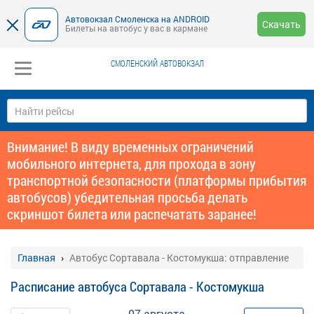
Автовокзал Смоленска на ANDROID
Скачать
Билеты на автобус у вас в кармане
СМОЛЕНСКИЙ АВТОВОКЗАЛ
Внимание! В виду временных ограничений
мобильного интернета, для прохода в зону
транспортной безопасности (платформы прибытия
автобусов) убедительная просьба делать
скриншот билета или распечатать заранее!
Главная
Автобус Сортавала - Костомукша: отправление
Расписание автобуса Сортавала - Костомукша
07 августа