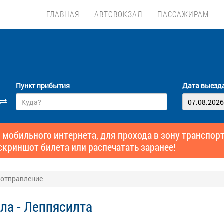
ГЛАВНАЯ
АВТОВОКЗАЛ
ПАССАЖИРАМ
Пункт прибытия
Дата выезд
 мобильного интернета, для прохода в зону транспо
скриншот билета или распечатать заранее!
: отправление
ла - Леппясилта