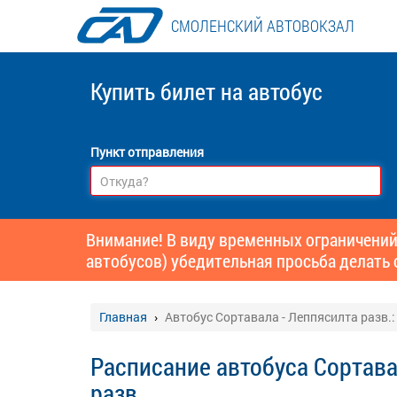
СМОЛЕНСКИЙ АВТОВОКЗАЛ
Купить билет
на автобус
Пункт отправления
Внимание! В виду временных ограничений
автобусов) убедительная просьба делать 
Главная
Автобус Сортавала - Леппясилта разв.
Расписание автобуса Сортава
разв.