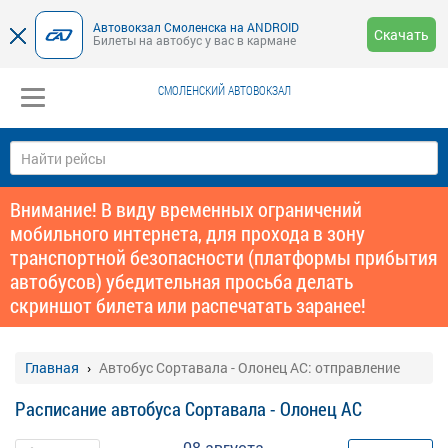
Автовокзал Смоленска на ANDROID
Скачать
Билеты на автобус у вас в кармане
СМОЛЕНСКИЙ АВТОВОКЗАЛ
Внимание! В виду временных ограничений
мобильного интернета, для прохода в зону
транспортной безопасности (платформы прибытия
автобусов) убедительная просьба делать
скриншот билета или распечатать заранее!
Главная
Автобус Сортавала - Олонец АС: отправление
Расписание автобуса Сортавала - Олонец АС
08 августа