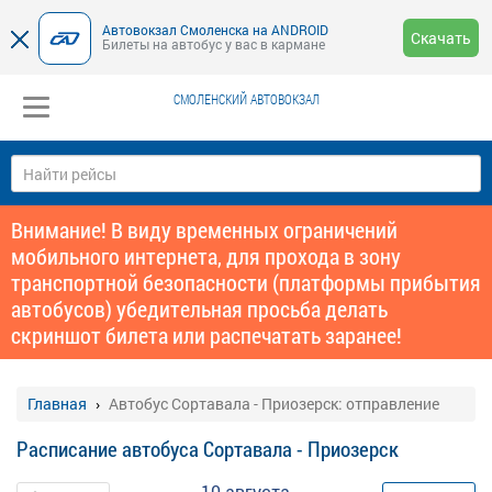
Автовокзал Смоленска на ANDROID
Скачать
Билеты на автобус у вас в кармане
СМОЛЕНСКИЙ АВТОВОКЗАЛ
Внимание! В виду временных ограничений
мобильного интернета, для прохода в зону
транспортной безопасности (платформы прибытия
автобусов) убедительная просьба делать
скриншот билета или распечатать заранее!
Главная
Автобус Сортавала - Приозерск: отправление
Расписание автобуса Сортавала - Приозерск
10 августа