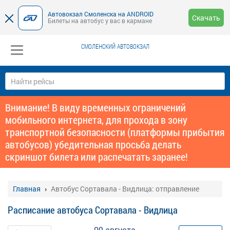
Автовокзал Смоленска на ANDROID
Скачать
Билеты на автобус у вас в кармане
СМОЛЕНСКИЙ АВТОВОКЗАЛ
Внимание! В виду временных ограничений
мобильного интернета, для прохода в зону
транспортной безопасности (платформы прибытия
автобусов) убедительная просьба делать
скриншот билета или распечатать заранее!
Главная
Автобус Сортавала - Видлица: отправление
Расписание автобуса Сортавала - Видлица
09 августа