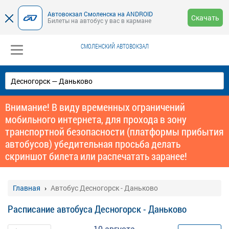
Автовокзал Смоленска на ANDROID
Скачать
Билеты на автобус у вас в кармане
СМОЛЕНСКИЙ АВТОВОКЗАЛ
Внимание! В виду временных ограничений
мобильного интернета, для прохода в зону
транспортной безопасности (платформы прибытия
автобусов) убедительная просьба делать
скриншот билета или распечатать заранее!
Главная
Автобус Десногорск - Даньково
Расписание автобуса Десногорск - Даньково
10 августа