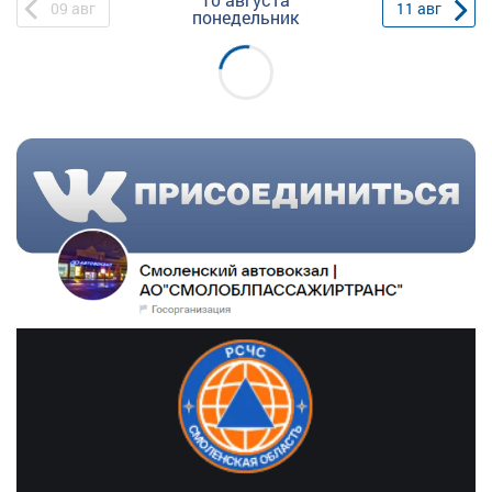
09
авг
11
авг
понедельник