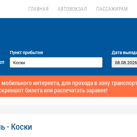
ГЛАВНАЯ
АВТОВОКЗАЛ
ПАССАЖИРАМ
Пункт прибытия
Дата выезд
 мобильного интернета, для прохода в зону транспо
скриншот билета или распечатать заранее!
ь - Коски