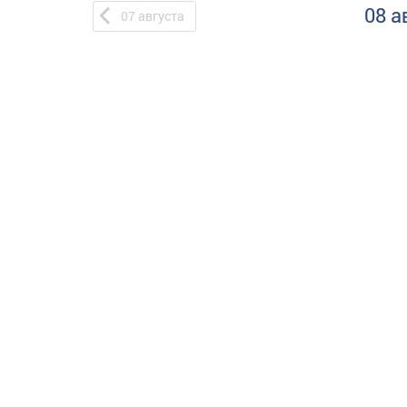
08 а
07
августа