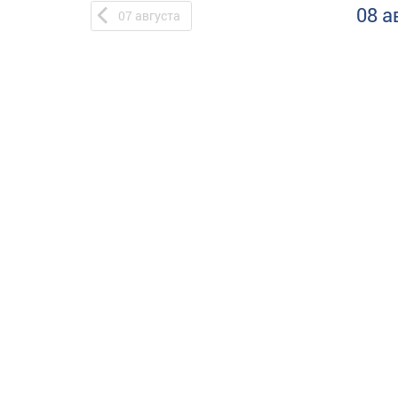
08 а
07
августа