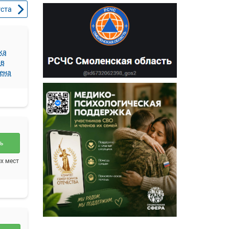
уста
жа
ов
ена
ть
х мест