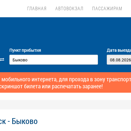
ГЛАВНАЯ
АВТОВОКЗАЛ
ПАССАЖИРАМ
Пункт прибытия
Дата выезд
 мобильного интернета, для прохода в зону транспо
скриншот билета или распечатать заранее!
ск - Быково