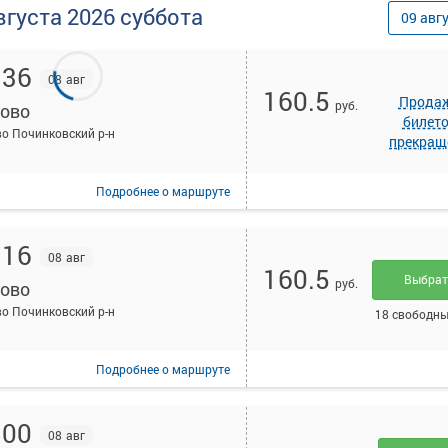
вгуста
2026
суббота
09
авг
:36
08 авг
160.5
Прода
руб.
ово
билет
о Починковский р-н
прекращ
Подробнее
о маршруте
:16
08 авг
160.5
Выбра
руб.
ово
о Починковский р-н
18 свободны
Подробнее
о маршруте
:00
08 авг