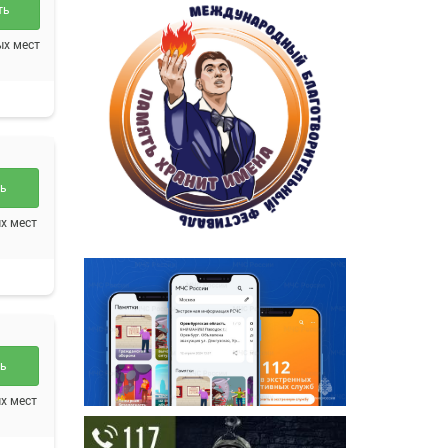
ть
ых мест
ть
х мест
ть
х мест