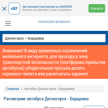
Автовокзал Смоленска на ANDROID
Скачать
Билеты на автобус у вас в кармане
СМОЛЕНСКИЙ АВТОВОКЗАЛ
Внимание! В виду временных ограничений
мобильного интернета, для прохода в зону
транспортной безопасности (платформы прибытия
автобусов) убедительная просьба делать
скриншот билета или распечатать заранее!
Главная
Автобус Десногорск - Борщевка
Расписание автобуса Десногорск - Борщевка
09 августа