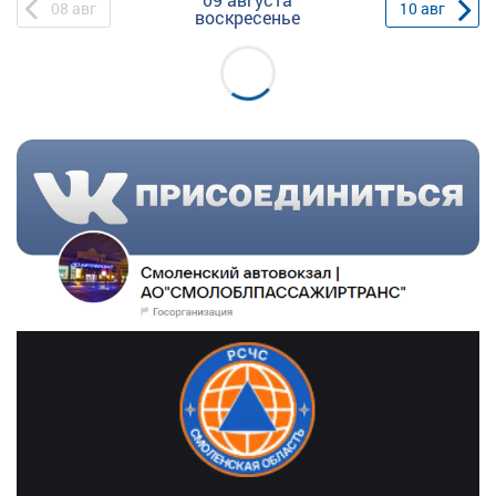
08
авг
10
авг
воскресенье