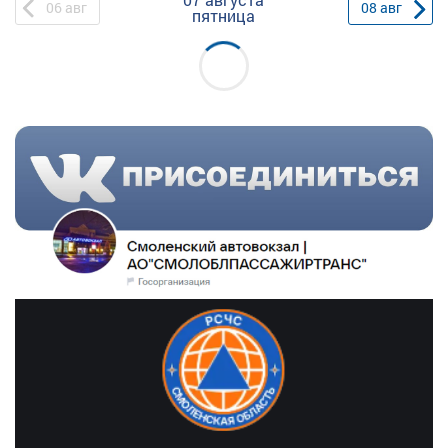
06
авг
08
авг
пятница