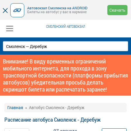
Автовокзал Смоленска на ANDROID
Скачать
Билеты на автобус у вас в кармане
СМОЛЕНСКИЙ АВТОВОКЗАЛ
Внимание! В виду временных ограничений
мобильного интернета, для прохода в зону
транспортной безопасности (платформы прибытия
автобусов) убедительная просьба делать
скриншот билета или распечатать заранее!
Главная
Автобус Смоленск - Деребуж
Расписание автобуса Смоленск - Деребуж
07 августа