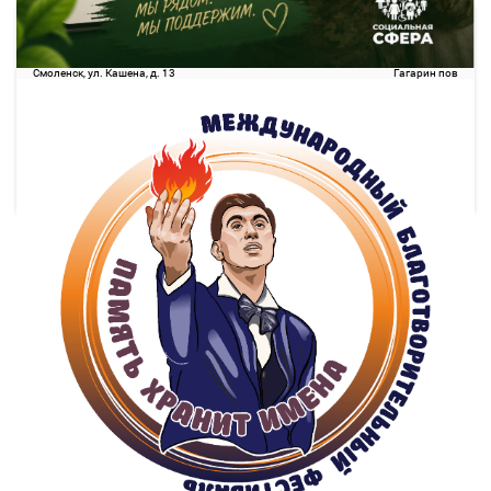
23:30
02:20
08 авг
2 ч. 50 м
Смоленск
Гагарин (поворот)
Смоленск, ул. Кашена, д. 13
Гагарин пов
1717.35
руб.
Выбрать
44 свободных мест
Подробнее
Детали рейса
о маршруте