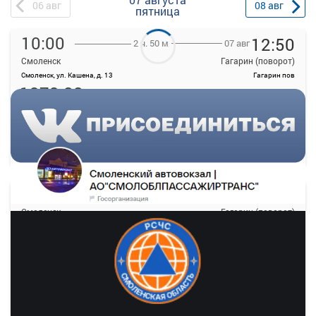
06
авг
08
авг
пятница
10:00
12:50
07 авг
2 ч. 50 м
Смоленск
Гагарин (поворот)
Смоленск, ул. Кашена, д. 13
Гагарин пов
1373.88
руб.
Выбрать
15 свободных мест
Подробнее
Детали рейса
о маршруте
12:00
14:50
07 авг
2 ч. 50 м
Смоленск
Гагарин (поворот)
Смоленск, ул. Кашена, д. 13
Гагарин пов
1373.88
руб.
Выбрать
10 свободных мест
Подробнее
Детали рейса
о маршруте