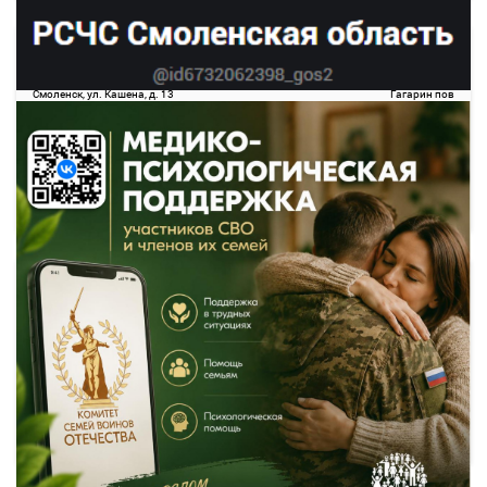
13:30
16:20
07 авг
2 ч. 50 м
Смоленск
Гагарин (поворот)
Смоленск, ул. Кашена, д. 13
Гагарин пов
1373.88
руб.
Выбрать
14 свободных мест
Подробнее
Детали рейса
о маршруте
15:30
18:20
07 авг
2 ч. 50 м
Смоленск
Гагарин (поворот)
Смоленск, ул. Кашена, д. 13
Гагарин пов
1373.88
руб.
Выбрать
14 свободных мест
Подробнее
Детали рейса
о маршруте