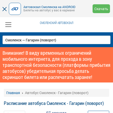
Автовокзал Смоленска на ANDROID
Скачать
Билеты на автобус у вас в кармане
СМОЛЕНСКИЙ АВТОВОКЗАЛ
Внимание! В виду временных ограничений
мобильного интернета, для прохода в зону
транспортной безопасности (платформы прибытия
автобусов) убедительная просьба делать
скриншот билета или распечатать заранее!
Главная
Автобус Смоленск - Гагарин (поворот)
Расписание автобуса Смоленск - Гагарин (поворот)
07 августа