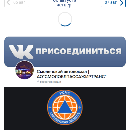
05
авг
07
авг
четверг