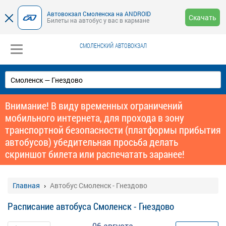
Автовокзал Смоленска на ANDROID
Скачать
Билеты на автобус у вас в кармане
СМОЛЕНСКИЙ АВТОВОКЗАЛ
Внимание! В виду временных ограничений
мобильного интернета, для прохода в зону
транспортной безопасности (платформы прибытия
автобусов) убедительная просьба делать
скриншот билета или распечатать заранее!
Главная
Автобус Смоленск - Гнездово
Расписание автобуса Смоленск - Гнездово
06 августа