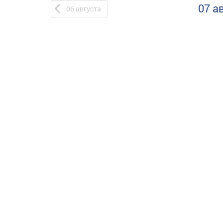
07 а
06
августа