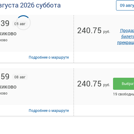
вгуста
2026
суббота
09
авг
:39
08 авг
240.75
Прода
руб.
иково
билет
ково
прекра
Подробнее
о маршруте
:59
08 авг
240.75
Выбра
руб.
иково
ково
19 свободн
Подробнее
о маршруте