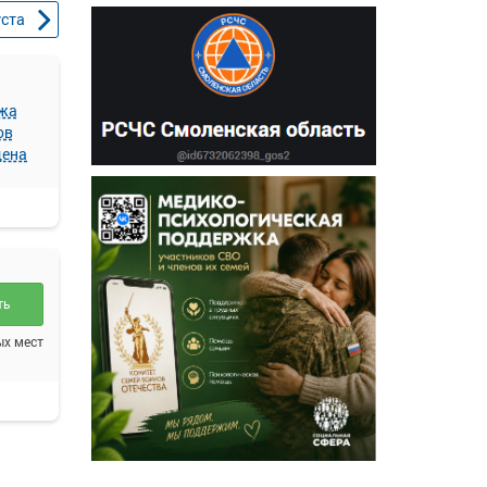
уста
жа
ов
щена
ть
ых мест