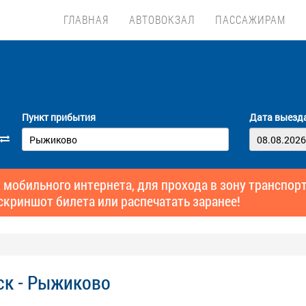
ГЛАВНАЯ
АВТОВОКЗАЛ
ПАССАЖИРАМ
Пункт прибытия
Дата выезд
 мобильного интернета, для прохода в зону транспо
скриншот билета или распечатать заранее!
ск - Рыжиково