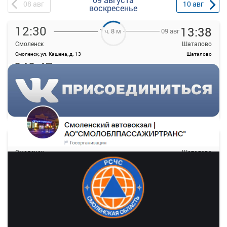
08
авг
10
авг
воскресенье
12:30
13:38
09 авг
1 ч. 8 м
Смоленск
Шаталово
Смоленск, ул. Кашена, д. 13
Шаталово
343.47
руб.
Выбрать
21 свободных мест
Подробнее
Детали рейса
о маршруте
13:50
15:04
09 авг
1 ч. 14 м
Смоленск
Шаталово
Смоленск, ул. Кашена, д. 13
Шаталово
343.47
руб.
Выбрать
34 свободных мест
Подробнее
Детали рейса
о маршруте