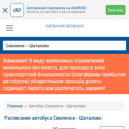
Автовокзал Смоленска на ANDROID
Скачать
Билеты на автобус у вас в кармане
СМОЛЕНСКИЙ АВТОВОКЗАЛ
Внимание! В виду временных ограничений
мобильного интернета, для прохода в зону
транспортной безопасности (платформы прибытия
автобусов) убедительная просьба делать
скриншот билета или распечатать заранее!
Главная
Автобус Смоленск - Шаталово
Расписание автобуса Смоленск - Шаталово
09 августа