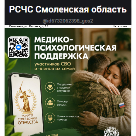
14:20
15:28
09 авг
1 ч. 8 м
Смоленск
Шаталово
Смоленск, ул. Кашена, д. 13
Шаталово
343.47
руб.
Выбрать
49 свободных мест
Подробнее
Детали рейса
о маршруте
15:05
16:17
09 авг
1 ч. 12 м
Смоленск
Шаталово
Смоленск, ул. Кашена, д. 13
Шаталово
228.98
руб.
Выбрать
25 свободных мест
Подробнее
Детали рейса
о маршруте