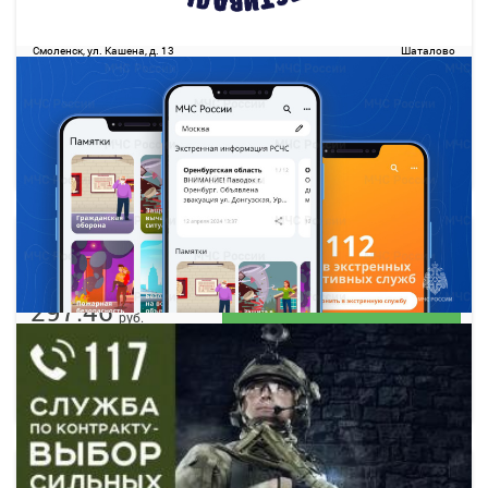
16:30
17:28
09 авг
Смоленск
Шаталово
Смоленск, ул. Кашена, д. 13
Шаталово
297.46
руб.
Выбрать
13 свободных мест
Подробнее
Детали рейса
о маршруте
17:20
18:17
09 авг
Смоленск
Шаталово
Смоленск, ул. Кашена, д. 13
Шаталово
297.46
руб.
Выбрать
8 свободных мест
Подробнее
Детали рейса
о маршруте
18:00
19:08
09 авг
1 ч. 8 м