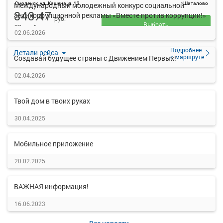
Смоленск, ул. Кашена, д. 13
Шаталово
Международный молодежный конкурс социальной
343.47
антикоррупционной рекламы «Вместе против коррупции!»
руб.
Выбрать
28 свободных мест
02.06.2026
Подробнее
Детали рейса
о маршруте
Создавай будущее страны с Движением Первых!
02.04.2026
Твой дом в твоих руках
30.04.2025
Мобильное приложение
20.02.2025
ВАЖНАЯ информация!
16.06.2023