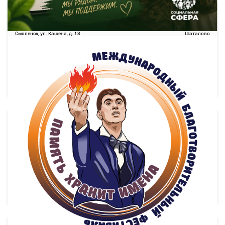
15:10
16:18
09 авг
1 ч. 8 м
Смоленск
Шаталово
Смоленск, ул. Кашена, д. 13
Шаталово
343.47
руб.
Выбрать
29 свободных мест
Подробнее
Детали рейса
о маршруте
16:20
17:34
09 авг
1 ч. 14 м
Смоленск
Шаталово
Смоленск, ул. Кашена, д. 13
Шаталово
343.47
руб.
Выбрать
53 свободных мест
Подробнее
Детали рейса
о маршруте