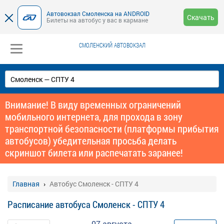
Автовокзал Смоленска на ANDROID
Скачать
Билеты на автобус у вас в кармане
СМОЛЕНСКИЙ АВТОВОКЗАЛ
Внимание! В виду временных ограничений
мобильного интернета, для прохода в зону
транспортной безопасности (платформы прибытия
автобусов) убедительная просьба делать
скриншот билета или распечатать заранее!
Главная
Автобус Смоленск - СПТУ 4
Расписание автобуса Смоленск - СПТУ 4
07 августа