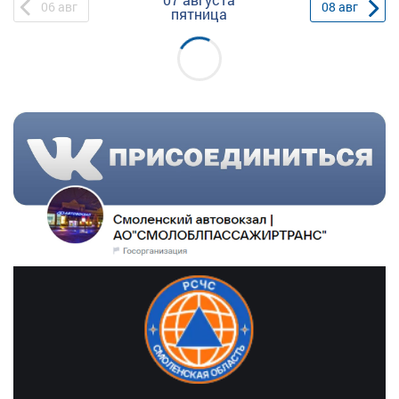
06
авг
08
авг
пятница