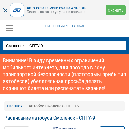
Автовокзал Смоленска на ANDROID
Скачать
Билеты на автобус у вас в кармане
СМОЛЕНСКИЙ АВТОВОКЗАЛ
Внимание! В виду временных ограничений
мобильного интернета, для прохода в зону
транспортной безопасности (платформы прибытия
автобусов) убедительная просьба делать
скриншот билета или распечатать заранее!
Главная
Автобус Смоленск - СПТУ-9
Расписание автобуса Смоленск - СПТУ-9
07 августа