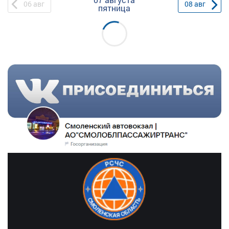
06
авг
08
авг
пятница