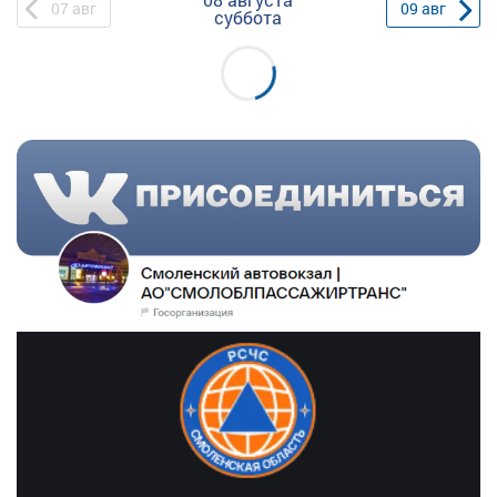
07
авг
09
авг
суббота