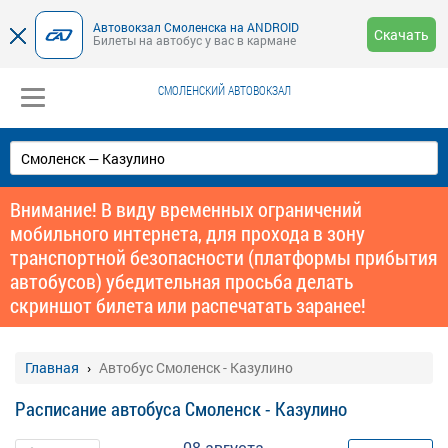
Автовокзал Смоленска на ANDROID
Скачать
Билеты на автобус у вас в кармане
СМОЛЕНСКИЙ АВТОВОКЗАЛ
Внимание! В виду временных ограничений
мобильного интернета, для прохода в зону
транспортной безопасности (платформы прибытия
автобусов) убедительная просьба делать
скриншот билета или распечатать заранее!
Главная
Автобус Смоленск - Казулино
Расписание автобуса Смоленск - Казулино
08 августа