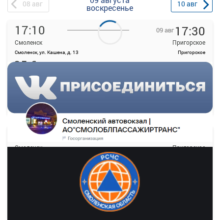
08
авг
10
авг
воскресенье
17:10
17:30
09 авг
Смоленск
Пригорское
Смоленск, ул. Кашена, д. 13
Пригорское
85.6
Продажа билетов
руб.
прекращена
17 свободных мест
Подробнее
Детали рейса
о маршруте
17:50
18:10
09 авг
Смоленск
Пригорское
Смоленск, ул. Кашена, д. 13
Пригорское
85.6
руб.
Выбрать
19 свободных мест
Подробнее
Детали рейса
о маршруте