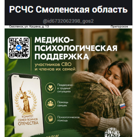
19:10
19:30
09 авг
Смоленск
Пригорское
Смоленск, ул. Кашена, д. 13
Пригорское
85.6
руб.
Выбрать
17 свободных мест
Подробнее
Детали рейса
о маршруте