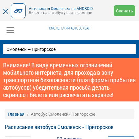
Автовокзал Смоленска на ANDROID
Скачать
Билеты на автобус у вас в кармане
СМОЛЕНСКИЙ АВТОВОКЗАЛ
Внимание! В виду временных ограничений
мобильного интернета, для прохода в зону
транспортной безопасности (платформы прибытия
автобусов) убедительная просьба делать
скриншот билета или распечатать заранее!
Главная
Автобус Смоленск - Пригорское
Расписание автобуса Смоленск - Пригорское
09 августа