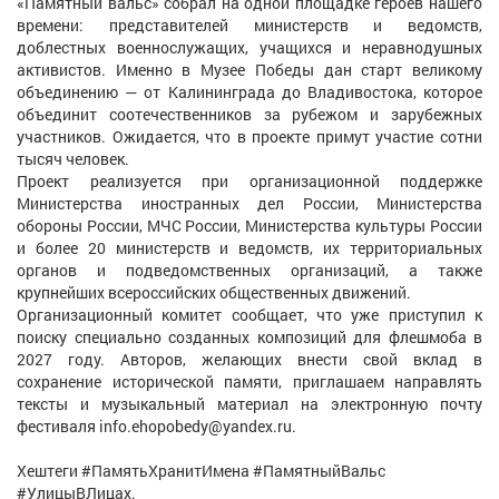
«Памятный вальс» собрал на одной площадке героев нашего
времени: представителей министерств и ведомств,
доблестных военнослужащих, учащихся и неравнодушных
активистов. Именно в Музее Победы дан старт великому
объединению — от Калининграда до Владивостока, которое
объединит соотечественников за рубежом и зарубежных
участников. Ожидается, что в проекте примут участие сотни
тысяч человек.
Проект реализуется при организационной поддержке
Министерства иностранных дел России, Министерства
обороны России, МЧС России, Министерства культуры России
и более 20 министерств и ведомств, их территориальных
органов и подведомственных организаций, а также
крупнейших всероссийских общественных движений.
Организационный комитет сообщает, что уже приступил к
поиску специально созданных композиций для флешмоба в
2027 году. Авторов, желающих внести свой вклад в
сохранение исторической памяти, приглашаем направлять
тексты и музыкальный материал на электронную почту
фестиваля info.ehopobedy@yandex.ru.
Хештеги #ПамятьХранитИмена #ПамятныйВальс
#УлицыВЛицах.