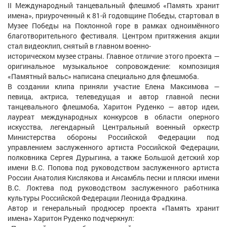
II Международный танцевальный флешмоб «Память хранит
имена», приуроченный к 81-й годовщине Победы, стартовал в
Музее Победы на Поклонной горе в рамках одноимённого
благотворительного фестиваля. Центром притяжения акции
стал видеоклип, снятый в главном военно-
историческом музее страны. Главное отличие этого проекта —
оригинальное музыкальное сопровождение: композиция
«Памятный вальс» написана специально для флешмоба.
В создании клипа приняли участие Елена Максимова —
певица, актриса, телеведущая и автор главной песни
танцевального флешмоба, Харитон Руденко — автор идеи,
лауреат международных конкурсов в области оперного
искусства, легендарный Центральный военный оркестр
Министерства обороны Российской Федерации под
управлением заслуженного артиста Российской Федерации,
полковника Сергея Дурыгина, а также Большой детский хор
имени В.С. Попова под руководством заслуженного артиста
России Анатолия Кислякова и Ансамбль песни и пляски имени
В.С. Локтева под руководством заслуженного работника
культуры Российской Федерации Леонида Фрадкина.
Автор и генеральный продюсер проекта «Память хранит
имена» Харитон Руденко подчеркнул: