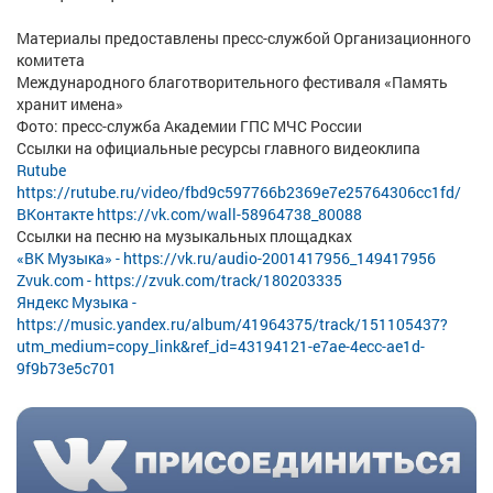
Материалы предоставлены пресс-службой Организационного
комитета
Международного благотворительного фестиваля «Память
хранит имена»
Фото: пресс-служба Академии ГПС МЧС России
Ссылки на официальные ресурсы главного видеоклипа
Rutube
https://rutube.ru/video/fbd9c597766b2369e7e25764306cc1fd/
ВКонтакте https://vk.com/wall-58964738_80088
Ссылки на песню на музыкальных площадках
«ВК Музыка» - https://vk.ru/audio-2001417956_149417956
Zvuk.com - https://zvuk.com/track/180203335
Яндекс Музыка -
https://music.yandex.ru/album/41964375/track/151105437?
utm_medium=copy_link&ref_id=43194121-e7ae-4ecc-ae1d-
9f9b73e5c701