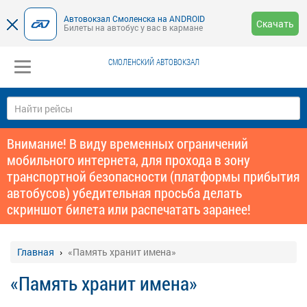
Автовокзал Смоленска на ANDROID
Скачать
Билеты на автобус у вас в кармане
СМОЛЕНСКИЙ АВТОВОКЗАЛ
Внимание! В виду временных ограничений
мобильного интернета, для прохода в зону
транспортной безопасности (платформы прибытия
автобусов) убедительная просьба делать
скриншот билета или распечатать заранее!
Главная
«Память хранит имена»
«Память хранит имена»