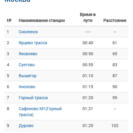
Время в
№
Наименование станции
пути
Расстояние
1
Смоленск
--:--
--
2
Ярцево трасса
00:40
61
3
Яковлево
00:50
65
4
Суетово
00:55
83
5
Вышегор
01:10
87
6
Анохово
01:15
90
7
Горный трасса
01:20
95
8
Сафоново М1(Горный
01:21
--
трасса)
9
Дурово
01:25
102