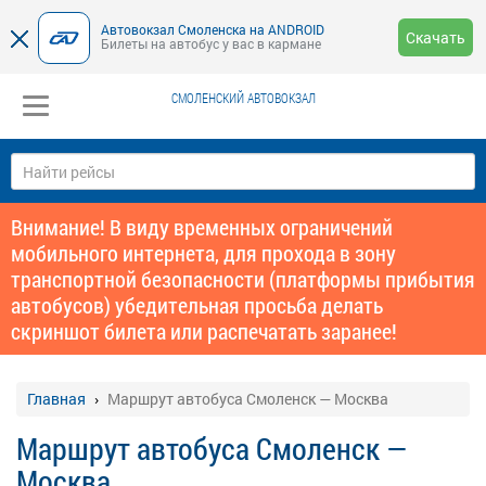
Автовокзал Смоленска на ANDROID
Скачать
Билеты на автобус у вас в кармане
СМОЛЕНСКИЙ АВТОВОКЗАЛ
Внимание! В виду временных ограничений
мобильного интернета, для прохода в зону
транспортной безопасности (платформы прибытия
автобусов) убедительная просьба делать
скриншот билета или распечатать заранее!
Главная
Маршрут автобуса Смоленск — Москва
Маршрут автобуса Смоленск —
Москва