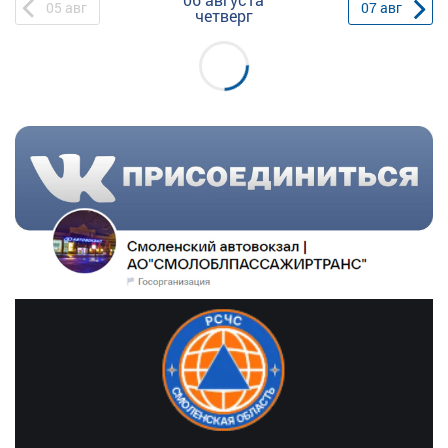
05
авг
07
авг
четверг