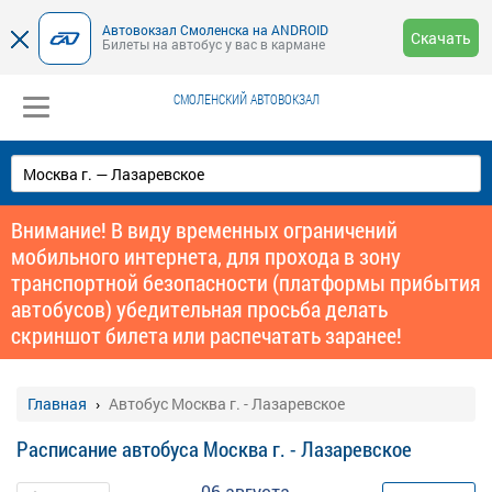
Автовокзал Смоленска на ANDROID
Скачать
Билеты на автобус у вас в кармане
СМОЛЕНСКИЙ АВТОВОКЗАЛ
Внимание! В виду временных ограничений
мобильного интернета, для прохода в зону
транспортной безопасности (платформы прибытия
автобусов) убедительная просьба делать
скриншот билета или распечатать заранее!
Главная
Автобус Москва г. - Лазаревское
Расписание автобуса Москва г. - Лазаревское
06 августа