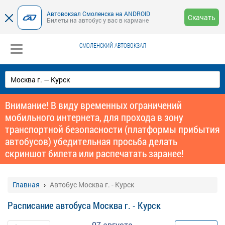
Автовокзал Смоленска на ANDROID
Скачать
Билеты на автобус у вас в кармане
СМОЛЕНСКИЙ АВТОВОКЗАЛ
Внимание! В виду временных ограничений
мобильного интернета, для прохода в зону
транспортной безопасности (платформы прибытия
автобусов) убедительная просьба делать
скриншот билета или распечатать заранее!
Главная
Автобус Москва г. - Курск
Расписание автобуса Москва г. - Курск
07 августа