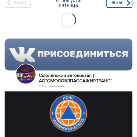
06
авг
08
авг
пятница