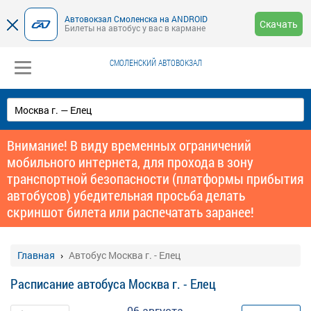
Автовокзал Смоленска на ANDROID
Скачать
Билеты на автобус у вас в кармане
СМОЛЕНСКИЙ АВТОВОКЗАЛ
Внимание! В виду временных ограничений
мобильного интернета, для прохода в зону
транспортной безопасности (платформы прибытия
автобусов) убедительная просьба делать
скриншот билета или распечатать заранее!
Главная
Автобус Москва г. - Елец
Расписание автобуса Москва г. - Елец
06 августа