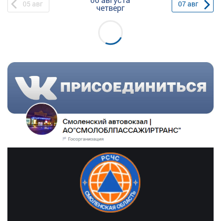
05
авг
07
авг
четверг