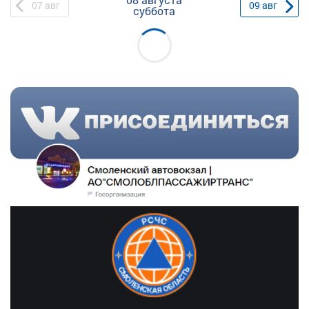
07
авг
09
авг
суббота