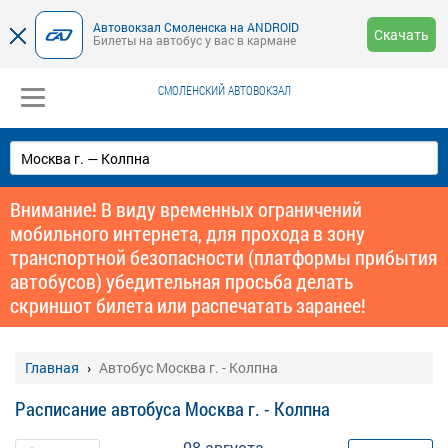
Автовокзал Смоленска на ANDROID
Скачать
Билеты на автобус у вас в кармане
СМОЛЕНСКИЙ АВТОВОКЗАЛ
Внимание! В виду временных ограничений
мобильного интернета, для прохода в зону
транспортной безопасности (платформы прибытия
автобусов) убедительная просьба делать
скриншот билета или распечатать заранее!
Главная
Автобус Москва г. - Колпна
Расписание автобуса Москва г. - Колпна
08 августа