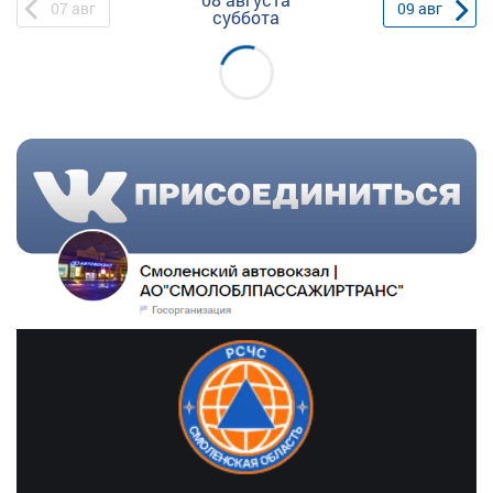
07
авг
09
авг
суббота