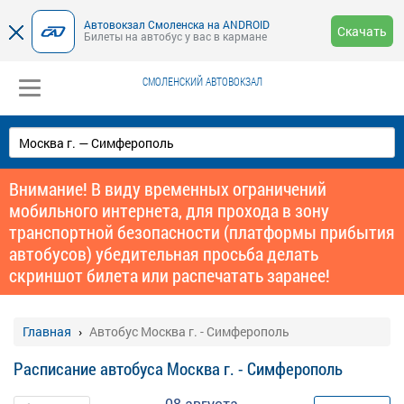
Автовокзал Смоленска на ANDROID
Скачать
Билеты на автобус у вас в кармане
СМОЛЕНСКИЙ АВТОВОКЗАЛ
Внимание! В виду временных ограничений
мобильного интернета, для прохода в зону
транспортной безопасности (платформы прибытия
автобусов) убедительная просьба делать
скриншот билета или распечатать заранее!
Главная
Автобус Москва г. - Симферополь
Расписание автобуса Москва г. - Симферополь
08 августа