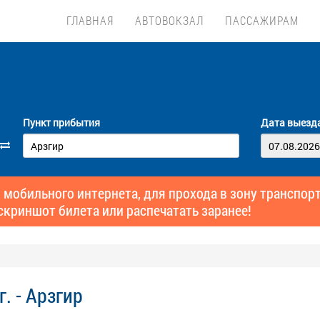
ГЛАВНАЯ
АВТОВОКЗАЛ
ПАССАЖИРАМ
Пункт прибытия
Дата выезд
 мобильного интернета, для прохода в зону транспо
скриншот билета или распечатать заранее!
. - Арзгир