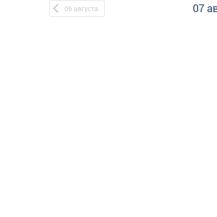
07 а
06
августа