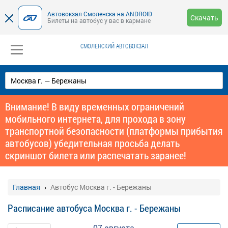
Автовокзал Смоленска на ANDROID
Скачать
Билеты на автобус у вас в кармане
СМОЛЕНСКИЙ АВТОВОКЗАЛ
Внимание! В виду временных ограничений
мобильного интернета, для прохода в зону
транспортной безопасности (платформы прибытия
автобусов) убедительная просьба делать
скриншот билета или распечатать заранее!
Главная
Автобус Москва г. - Бережаны
Расписание автобуса Москва г. - Бережаны
07 августа