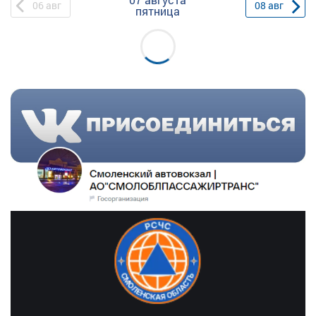
06
авг
08
авг
пятница