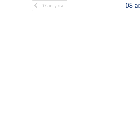
08 а
07
августа