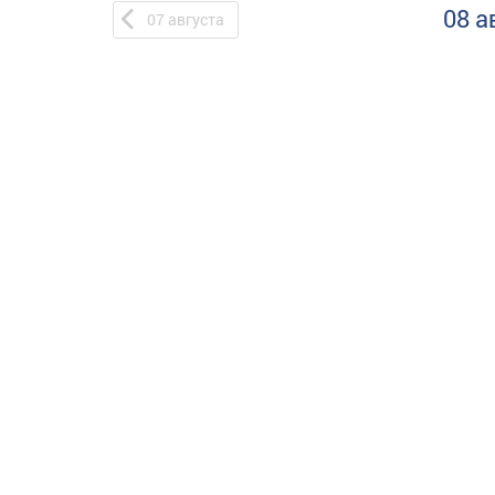
08 а
07
августа