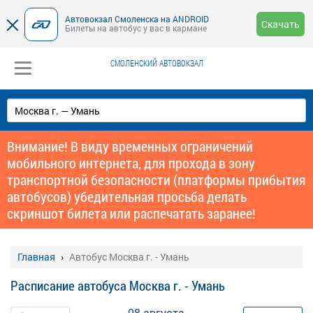
Автовокзал Смоленска на ANDROID
Скачать
Билеты на автобус у вас в кармане
СМОЛЕНСКИЙ АВТОВОКЗАЛ
Внимание! В виду временных ограничений
мобильного интернета, для прохода в зону
транспортной безопасности (платформы прибытия
автобусов) убедительная просьба делать
скриншот билета или распечатать заранее!
Главная
Автобус Москва г. - Умань
Расписание автобуса Москва г. - Умань
08 августа