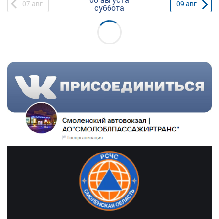
07
авг
09
авг
суббота