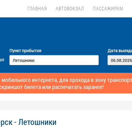
ГЛАВНАЯ
АВТОВОКЗАЛ
ПАССАЖИРАМ
Пункт прибытия
Дата выезд
 мобильного интернета, для прохода в зону транспо
скриншот билета или распечатать заранее!
рск - Летошники