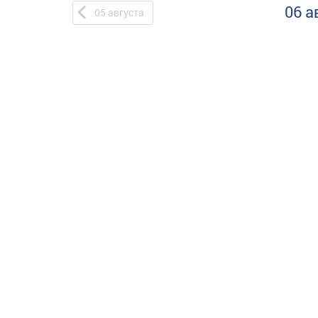
06 а
05
августа