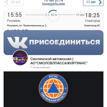
09
авг
11
авг
понедельник
15:55
18:25
10 авг
2 ч. 30 м
Рославль
Славгород
Рославль, пл. Привокзальная, д. 2
Славгород АС
1488.37
руб.
Выбрать
20 свободных мест
Подробнее
Детали рейса
о маршруте