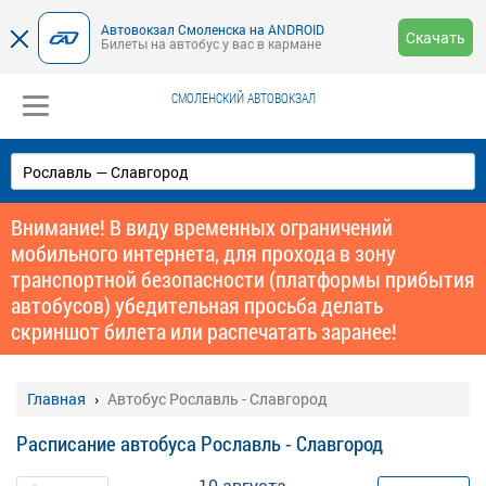
Автовокзал Смоленска на ANDROID
Скачать
Билеты на автобус у вас в кармане
СМОЛЕНСКИЙ АВТОВОКЗАЛ
Внимание! В виду временных ограничений
мобильного интернета, для прохода в зону
транспортной безопасности (платформы прибытия
автобусов) убедительная просьба делать
скриншот билета или распечатать заранее!
Главная
Автобус Рославль - Славгород
Расписание автобуса Рославль - Славгород
10 августа