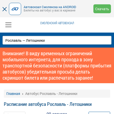
Автовокзал Смоленска на ANDROID
Скачать
Билеты на автобус у вас в кармане
СМОЛЕНСКИЙ АВТОВОКЗАЛ
Внимание! В виду временных ограничений
мобильного интернета, для прохода в зону
транспортной безопасности (платформы прибытия
автобусов) убедительная просьба делать
скриншот билета или распечатать заранее!
Главная
Автобус Рославль - Летошники
Расписание автобуса Рославль - Летошники
09 августа