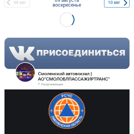
08
авг
10
авг
воскресенье