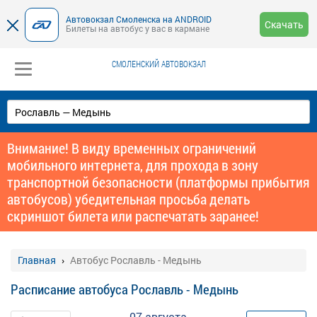
Автовокзал Смоленска на ANDROID
Скачать
Билеты на автобус у вас в кармане
СМОЛЕНСКИЙ АВТОВОКЗАЛ
Внимание! В виду временных ограничений
мобильного интернета, для прохода в зону
транспортной безопасности (платформы прибытия
автобусов) убедительная просьба делать
скриншот билета или распечатать заранее!
Главная
Автобус Рославль - Медынь
Расписание автобуса Рославль - Медынь
07 августа