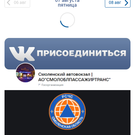
06
авг
08
авг
пятница