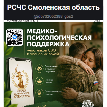
13:25
16:30
09 авг
3 ч. 5 м
Смоленск
Сеща
Смоленск, ул. Кашена, д. 13
Сеща
755.42
руб.
Выбрать
Осталось 4 места
Подробнее
Детали рейса
о маршруте
14:30
17:40
09 авг
3 ч. 10 м
Смоленск
Сеща
Смоленск, ул. Кашена, д. 13
Сеща
752.21
руб.
Выбрать
31 свободных мест
Подробнее
Детали рейса
о маршруте