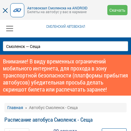
Автовокзал Смоленска на ANDROID
Скачать
Билеты на автобус у вас в кармане
СМОЛЕНСКИЙ АВТОВОКЗАЛ
Внимание! В виду временных ограничений
мобильного интернета, для прохода в зону
транспортной безопасности (платформы прибытия
автобусов) убедительная просьба делать
скриншот билета или распечатать заранее!
Главная
Автобус Смоленск - Сеща
Расписание автобуса Смоленск - Сеща
09 августа