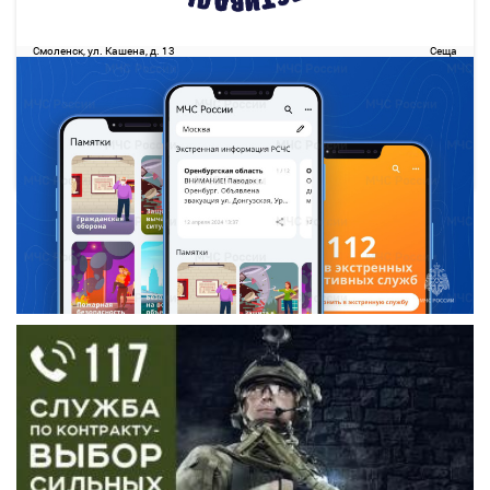
18:20
21:30
09 авг
3 ч. 10 м
Смоленск
Сеща
Смоленск, ул. Кашена, д. 13
Сеща
752.21
руб.
Выбрать
30 свободных мест
Подробнее
Детали рейса
о маршруте