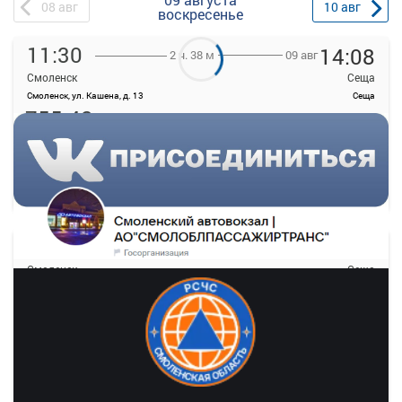
08
авг
10
авг
воскресенье
11:30
14:08
09 авг
2 ч. 38 м
Смоленск
Сеща
Смоленск, ул. Кашена, д. 13
Сеща
755.42
руб.
Выбрать
Осталось 7 мест
Подробнее
Детали рейса
о маршруте
12:00
15:15
09 авг
3 ч. 15 м
Смоленск
Сеща
Смоленск, ул. Кашена, д. 13
Сеща
869.91
руб.
Выбрать
25 свободных мест
Подробнее
Детали рейса
о маршруте