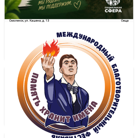
16:30
19:13
09 авг
2 ч. 43 м
Смоленск
Сеща
Смоленск, ул. Кашена, д. 13
Сеща
755.42
руб.
Выбрать
13 свободных мест
Подробнее
Детали рейса
о маршруте
17:20
19:59
09 авг
2 ч. 39 м
Смоленск
Сеща
Смоленск, ул. Кашена, д. 13
Сеща
755.42
руб.
Выбрать
14 свободных мест
Подробнее
Детали рейса
о маршруте