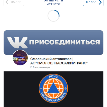
05
авг
07
авг
четверг