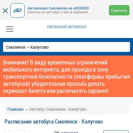
Автовокзал Смоленска на ANDROID
Скачать
Билеты на автобус у вас в кармане
СМОЛЕНСКИЙ АВТОВОКЗАЛ
Внимание! В виду временных ограничений
мобильного интернета, для прохода в зону
транспортной безопасности (платформы прибытия
автобусов) убедительная просьба делать
скриншот билета или распечатать заранее!
Главная
Автобус Смоленск - Калугово
Расписание автобуса Смоленск - Калугово
06 августа