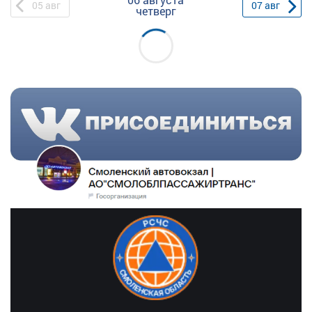
05
авг
07
авг
четверг