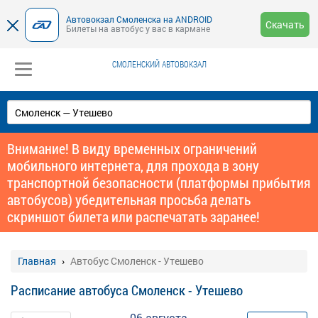
Автовокзал Смоленска на ANDROID
Скачать
Билеты на автобус у вас в кармане
СМОЛЕНСКИЙ АВТОВОКЗАЛ
Внимание! В виду временных ограничений
мобильного интернета, для прохода в зону
транспортной безопасности (платформы прибытия
автобусов) убедительная просьба делать
скриншот билета или распечатать заранее!
Главная
Автобус Смоленск - Утешево
Расписание автобуса Смоленск - Утешево
06 августа