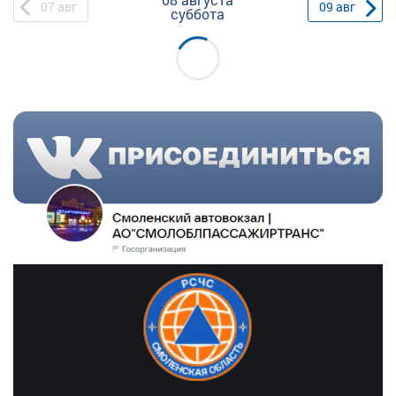
07
авг
09
авг
суббота