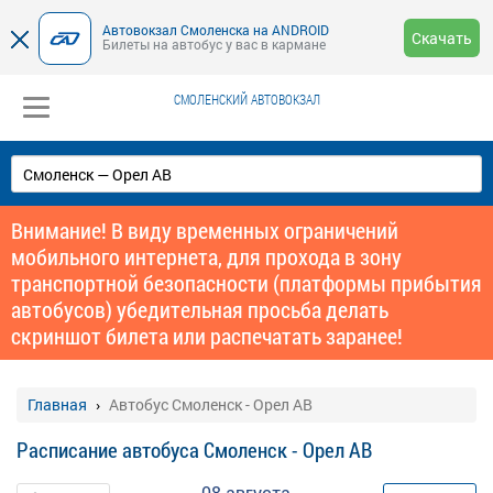
Автовокзал Смоленска на ANDROID
Скачать
Билеты на автобус у вас в кармане
СМОЛЕНСКИЙ АВТОВОКЗАЛ
Внимание! В виду временных ограничений
мобильного интернета, для прохода в зону
транспортной безопасности (платформы прибытия
автобусов) убедительная просьба делать
скриншот билета или распечатать заранее!
Главная
Автобус Смоленск - Орел АВ
Расписание автобуса Смоленск - Орел АВ
08 августа