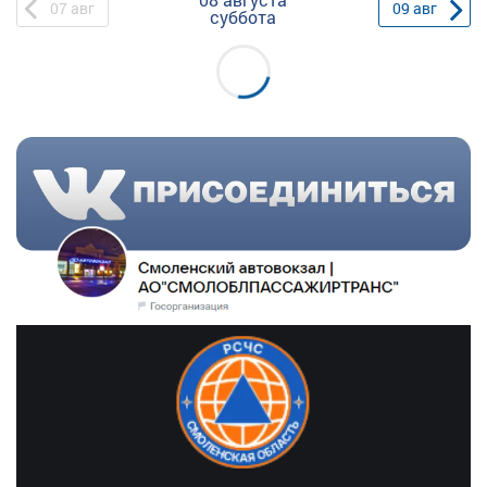
07
авг
09
авг
суббота