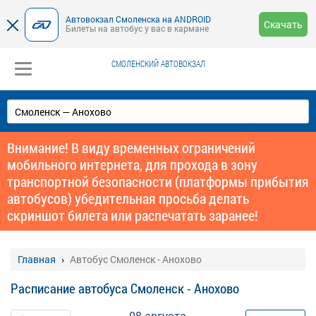
Автовокзал Смоленска на ANDROID
Скачать
Билеты на автобус у вас в кармане
СМОЛЕНСКИЙ АВТОВОКЗАЛ
Внимание! В виду временных ограничений
мобильного интернета, для прохода в зону
транспортной безопасности (платформы прибытия
автобусов) убедительная просьба делать
скриншот билета или распечатать заранее!
Главная
Автобус Смоленск - Анохово
Расписание автобуса Смоленск - Анохово
08 августа