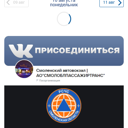
09
авг
11
авг
понедельник