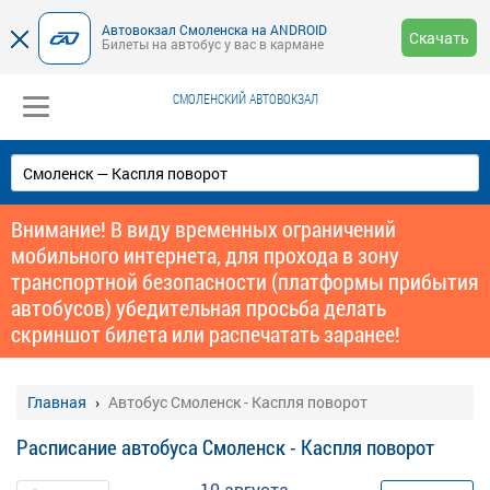
Автовокзал Смоленска на ANDROID
Скачать
Билеты на автобус у вас в кармане
СМОЛЕНСКИЙ АВТОВОКЗАЛ
Внимание! В виду временных ограничений
мобильного интернета, для прохода в зону
транспортной безопасности (платформы прибытия
автобусов) убедительная просьба делать
скриншот билета или распечатать заранее!
Главная
Автобус Смоленск - Каспля поворот
Расписание автобуса Смоленск - Каспля поворот
10 августа