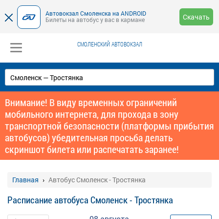
Автовокзал Смоленска на ANDROID
Скачать
Билеты на автобус у вас в кармане
СМОЛЕНСКИЙ АВТОВОКЗАЛ
Внимание! В виду временных ограничений
мобильного интернета, для прохода в зону
транспортной безопасности (платформы прибытия
автобусов) убедительная просьба делать
скриншот билета или распечатать заранее!
Главная
Автобус Смоленск - Тростянка
Расписание автобуса Смоленск - Тростянка
08 августа