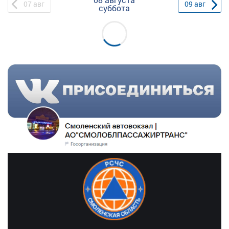
07
авг
09
авг
суббота