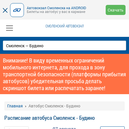
Автовокзал Смоленска на ANDROID
Скачать
Билеты на автобус у вас в кармане
СМОЛЕНСКИЙ АВТОВОКЗАЛ
Внимание! В виду временных ограничений
мобильного интернета, для прохода в зону
транспортной безопасности (платформы прибытия
автобусов) убедительная просьба делать
скриншот билета или распечатать заранее!
Главная
Автобус Смоленск - Будино
Расписание автобуса Смоленск - Будино
07 августа