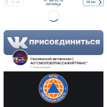
06
авг
08
авг
пятница