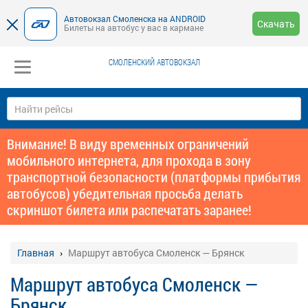
Автовокзал Смоленска на ANDROID
Скачать
Билеты на автобус у вас в кармане
СМОЛЕНСКИЙ АВТОВОКЗАЛ
Внимание! В виду временных ограничений
мобильного интернета, для прохода в зону
транспортной безопасности (платформы прибытия
автобусов) убедительная просьба делать
скриншот билета или распечатать заранее!
Главная
Маршрут автобуса Смоленск — Брянск
Маршрут автобуса Смоленск —
Брянск