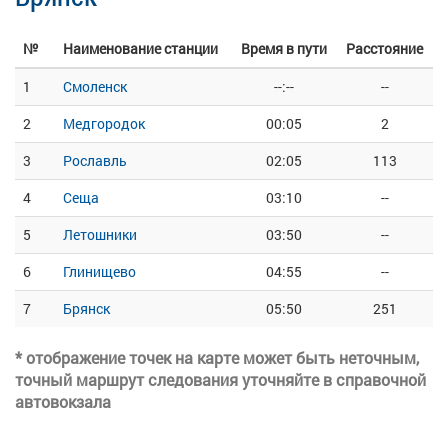
№
Наименование станции
Время в пути
Расстояние
1
Смоленск
--:--
--
2
Медгородок
00:05
2
3
Рославль
02:05
113
4
Сеща
03:10
--
5
Летошники
03:50
--
6
Глинищево
04:55
--
7
Брянск
05:50
251
* отображение точек на карте может быть неточным,
точный маршрут следования уточняйте в справочной
автовокзала