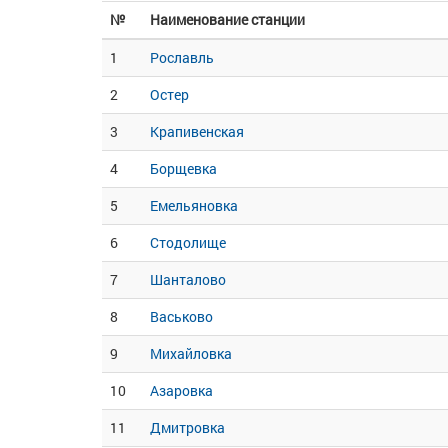
№
Наименование станции
1
Рославль
2
Остер
3
Крапивенская
4
Борщевка
5
Емельяновка
6
Стодолище
7
Шанталово
8
Васьково
9
Михайловка
10
Азаровка
11
Дмитровка