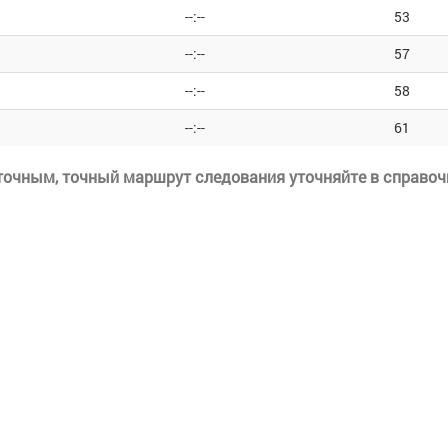
--:--
53
--:--
57
--:--
58
--:--
61
еточным, точный маршрут следования уточняйте в справоч