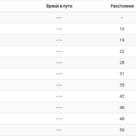
Время в пути
Расстояние
--:--
--
--:--
10
--:--
19
--:--
22
--:--
28
--:--
31
--:--
35
--:--
42
--:--
46
--:--
48
--:--
50