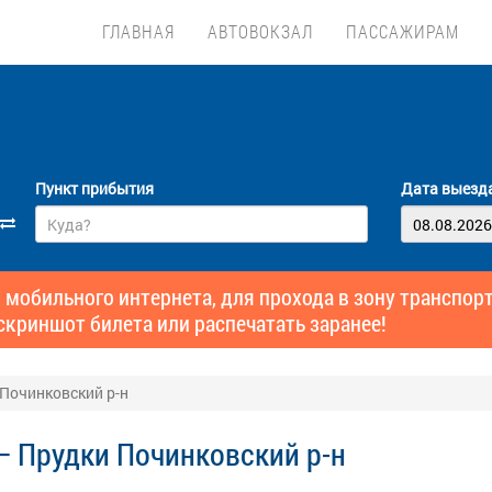
ГЛАВНАЯ
АВТОВОКЗАЛ
ПАССАЖИРАМ
Пункт прибытия
Дата выезд
 мобильного интернета, для прохода в зону транспо
скриншот билета или распечатать заранее!
Починковский р-н
— Прудки Починковский р-н