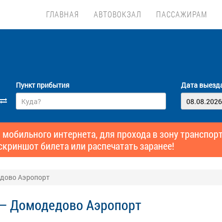
ГЛАВНАЯ
АВТОВОКЗАЛ
ПАССАЖИРАМ
Пункт прибытия
Дата выезд
 мобильного интернета, для прохода в зону транспо
скриншот билета или распечатать заранее!
дово Аэропорт
 — Домодедово Аэропорт